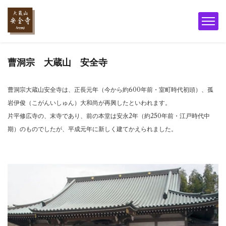
曹洞宗 大蔵山 安全寺
曹洞宗大蔵山安全寺は、正長元年（今から約600年前・室町時代初頭）、孤
岩伊俊（こがんいしゅん）大和尚が再興したといわれます。
片平修広寺の、末寺であり、前の本堂は安永2年（約250年前・江戸時代中
期）のものでしたが、平成元年に新しく建てかえられました。